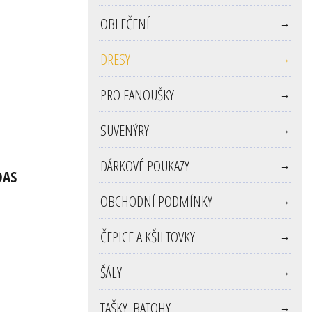
OBLEČENÍ
→
DRESY
→
PRO FANOUŠKY
→
SUVENÝRY
→
DÁRKOVÉ POUKAZY
→
DAS
OBCHODNÍ PODMÍNKY
→
ČEPICE A KŠILTOVKY
→
ŠÁLY
→
TAŠKY, BATOHY
→