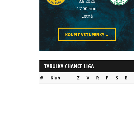
8.8.2026
17:00 hod.
Letná
KOUPIT VSTUPENKY →
TABULKA CHANCE LIGA
#
Klub
Z
V
R
P
S
B