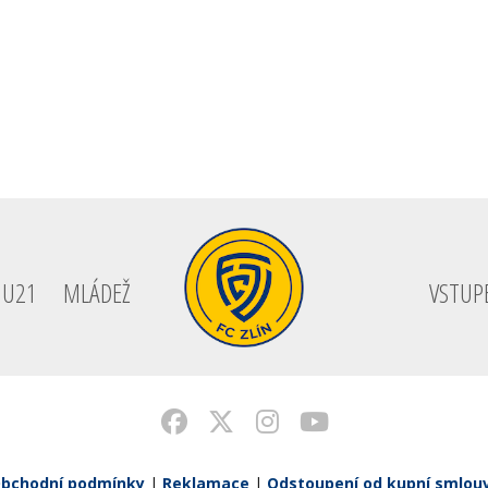
U21
MLÁDEŽ
VSTUP
bchodní podmínky
|
Reklamace
|
Odstoupení od kupní smlou