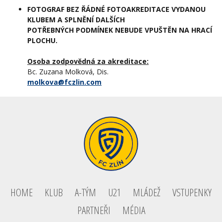
FOTOGRAF BEZ ŘÁDNÉ FOTOAKREDITACE VYDANOU
KLUBEM A SPLNĚNÍ DALŠÍCH
POTŘEBNÝCH PODMÍNEK NEBUDE VPUŠTĚN NA HRACÍ
PLOCHU.
Osoba zodpovědná za akreditace:
Bc. Zuzana Molková, Dis.
molkova@fczlin.com
HOME
KLUB
A-TÝM
U21
MLÁDEŽ
VSTUPENKY
PARTNEŘI
MÉDIA