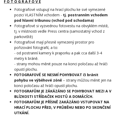
F O T O G R A F O V É
Fotografové vstupují na hrací plochu ke své vymezené
pozici VLASTNÍM vchodem -
tj. postranním vchodem
pod hlavní tribunou (vchod pod schodama)
Fotografové si vyzvednou fotovestu na obvyklém místě,
tj. v místnosti vedle Press centra (samostatný vchod z
parkoviště)
Fotografové mají přesně vymezený prostor pro
pořizování fotografií, a to:
- od postranní kamery k praporku a pak cca další 3-4
metry k bráně.
- strany mohou měnit pouze na konci poločasu až hráči
opustí plochu.
FOTOGRAFOVÉ SE NESMÍ POHYBOVAT či bránit
pohybu ve výběhové zóně
– strany můžou měnit jen na
konci poločasu až hráči opustí plochu.
FOTOGRAFŮM JE ZÁKÁZÁNO SE POHYBOVAT MEZI A V
BLÍZKOSTI STŘÍDAČEK HOSTŮ A DOMÁCÍCH.
FOTOGRAFŮM JE PŘÍSNĚ ZAKÁZÁNO VSTUPOVAT NA
HRACÍ PLOCHU PŘED, V PRŮBĚHU NEBO PO SKONČENÍ
UTKÁNÍ.